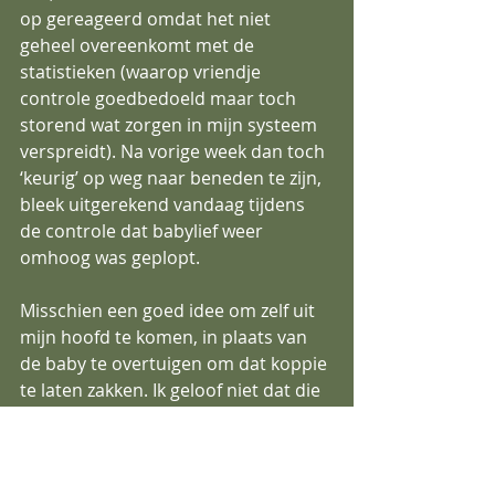
op gereageerd omdat het niet 
geheel overeenkomt met de 
statistieken (waarop vriendje 
controle goedbedoeld maar toch 
storend wat zorgen in mijn systeem 
verspreidt). Na vorige week dan toch 
‘keurig’ op weg naar beneden te zijn, 
bleek uitgerekend vandaag tijdens 
de controle dat babylief weer 
omhoog was geplopt.
Misschien een goed idee om zelf uit 
mijn hoofd te komen, in plaats van 
de baby te overtuigen om dat koppie 
te laten zakken. Ik geloof niet dat die 
kleine aangestuurd hoeft te worden 
en ik hoef me ook niet door de 
statistieken op mijn kop te laten 